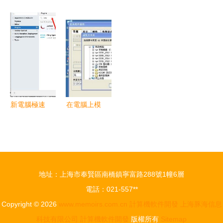
零售行業管
攻略 驅動
惠普產品支
校云開發軟
理軟件 數
下載、客戶
持 軟件、
件工程師專
碼電腦行業
支持與軟件
驅動程序下
業招生 開
管理的智能
資源一站式
載與客戶服
啟你的軟件
解決方案
指南
務指南
開發新紀元
新電腦極速
在電腦上模
配置開發環
擬運行凱立
境 一站式
德導航軟件
指南
技術與開發
實踐指南
地址：上海市奉賢區南橋鎮寧富路288號1幢6層
電話：021-557**
Copyright © 2026
www.memoirs.com.cn
計算機軟件開發
上海豚海信息
科技有限公司
計算機軟件開發
版權所有
Sitemap