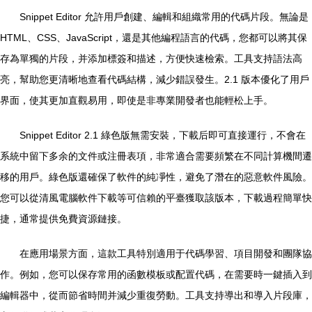
Snippet Editor 允許用戶創建、編輯和組織常用的代碼片段。無論是
HTML、CSS、JavaScript，還是其他編程語言的代碼，您都可以將其保
存為單獨的片段，并添加標簽和描述，方便快速檢索。工具支持語法高
亮，幫助您更清晰地查看代碼結構，減少錯誤發生。2.1 版本優化了用戶
界面，使其更加直觀易用，即使是非專業開發者也能輕松上手。
Snippet Editor 2.1 綠色版無需安裝，下載后即可直接運行，不會在
系統中留下多余的文件或注冊表項，非常適合需要頻繁在不同計算機間遷
移的用戶。綠色版還確保了軟件的純凈性，避免了潛在的惡意軟件風險。
您可以從清風電腦軟件下載等可信賴的平臺獲取該版本，下載過程簡單快
捷，通常提供免費資源鏈接。
在應用場景方面，這款工具特別適用于代碼學習、項目開發和團隊協
作。例如，您可以保存常用的函數模板或配置代碼，在需要時一鍵插入到
編輯器中，從而節省時間并減少重復勞動。工具支持導出和導入片段庫，