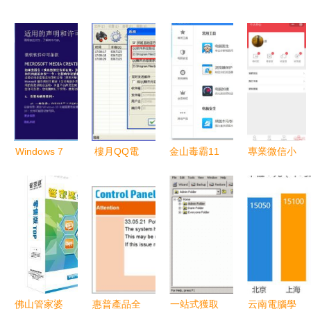
Windows 7
樓月QQ電
金山毒霸11
專業微信小
旗艦版升級
腦監控軟件
v5.4開發版
程序開發與
至Windows
7.1免安裝
網絡安全雷
定制化軟件
10 面向計
版 功能解
達與計算機
解決方案
算機軟件開
析與使用探
軟件開發的
——阿土伯
發人員的完
討
新前沿
網引領計算
整教程與優
機軟件開發
化指南
新浪潮
佛山管家婆
惠普產品全
一站式獲取
云南電腦學